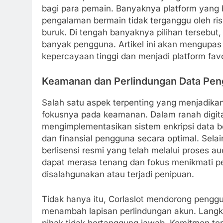
bagi para pemain. Banyaknya platform yang
pengalaman bermain tidak terganggu oleh ri
buruk. Di tengah banyaknya pilihan tersebut
banyak pengguna. Artikel ini akan mengupa
kepercayaan tinggi dan menjadi platform fav
Keamanan dan Perlindungan Data Pe
Salah satu aspek terpenting yang menjadikan 
fokusnya pada keamanan. Dalam ranah digita
mengimplementasikan sistem enkripsi data ber
dan finansial pengguna secara optimal. Selain
berlisensi resmi yang telah melalui proses 
dapat merasa tenang dan fokus menikmati p
disalahgunakan atau terjadi penipuan.
Tidak hanya itu, Corlaslot mendorong penggun
menambah lapisan perlindungan akun. Langka
pihak tidak bertanggung jawab. Komitmen te