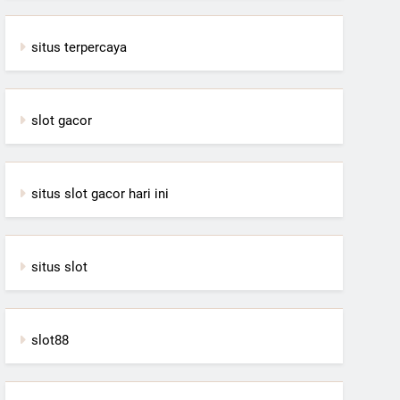
situs terpercaya
slot gacor
situs slot gacor hari ini
situs slot
slot88