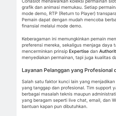
Corlaslot menawarkan koleksi permainan sl
grafik dan animasi memukau. Setiap permainan
mode demo, RTP (Return to Player) transpara
Pemain dapat dengan mudah mencoba berbagai 
finansial melalui mode demo.
Keberagaman ini memungkinkan pemain men
preferensi mereka, sekaligus menjaga daya t
mencerminkan prinsip
Expertise
dan
Authori
menyediakan permainan, tapi juga kualitas dan
Layanan Pelanggan yang Profesional 
Salah satu faktor kunci lain yang menjadikan
yang tanggap dan profesional. Tim support
berbagai masalah teknis maupun administrat
yang beragam seperti live chat, email, d
bantuan kapan pun dibutuhkan.