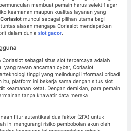
 bermunculan membuat pemain harus selektif agar
siko keamanan maupun kualitas layanan yang
,
Corlaslot
muncul sebagai pilihan utama bagi
s tuntas alasan mengapa Corlaslot mendapatkan
orit dalam dunia
slot gacor
.
ngguna
Corlaslot sebagai situs slot terpercaya adalah
l yang rawan ancaman cyber, Corlaslot
teknologi tinggi yang melindungi informasi pribadi
 itu, platform ini bekerja sama dengan situs slot
audit keamanan ketat. Dengan demikian, para pemain
ermainan tanpa khawatir data mereka
aan fitur autentikasi dua faktor (2FA) untuk
h ini mengurangi risiko pembobolan akun oleh
rhadap keamanan ini mencerminkan prinsip