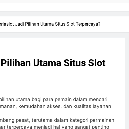
laslot Jadi Pilihan Utama Situs Slot Terpercaya?
Pilihan Utama Situs Slot
pilihan utama bagi para pemain dalam mencari
eamanan, kemudahan akses, dan kualitas layanan
embang pesat, terutama dalam kategori permainan
ar terpercaya menjadi hal yang sangat penting