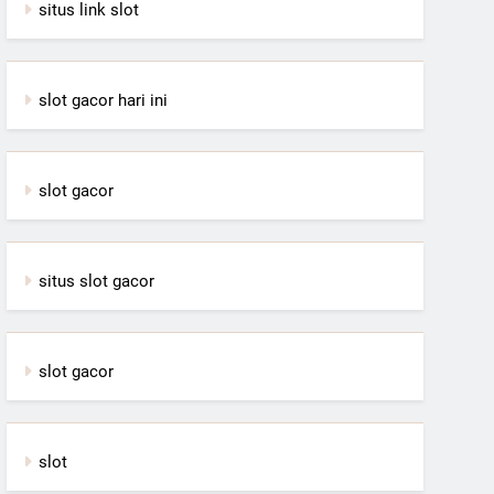
situs link slot
slot gacor hari ini
slot gacor
situs slot gacor
slot gacor
slot