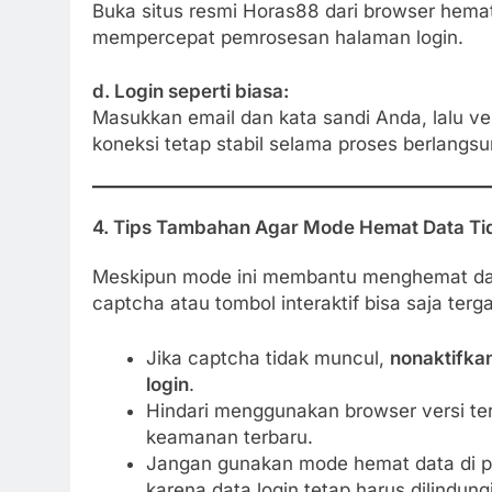
Buka situs resmi Horas88 dari browser hemat
mempercepat pemrosesan halaman login.
d. Login seperti biasa:
Masukkan email dan kata sandi Anda, lalu ver
koneksi tetap stabil selama proses berlangsu
4.
Tips Tambahan Agar Mode Hemat Data T
Meskipun mode ini membantu menghemat data,
captcha atau tombol interaktif bisa saja terga
Jika captcha tidak muncul,
nonaktifka
login
.
Hindari menggunakan browser versi ter
keamanan terbaru.
Jangan gunakan mode hemat data di pe
karena data login tetap harus dilindungi