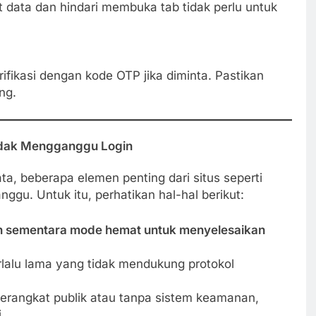
 data dan hindari membuka tab tidak perlu untuk
ifikasi dengan kode OTP jika diminta. Pastikan
ng.
idak Mengganggu Login
 beberapa elemen penting dari situs seperti
nggu. Untuk itu, perhatikan hal-hal berikut:
n sementara mode hemat untuk menyelesaikan
lalu lama yang tidak mendukung protokol
rangkat publik atau tanpa sistem keamanan,
.