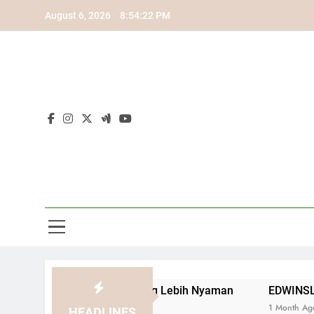
Skip
August 6, 2026
8:54:23 PM
to
content
Car
Dapatkan S
galaman Akses yang Lebih Nyaman
EDWINSLOT Login dan
1 Month Ago
HEADLINES