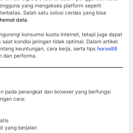
 pengguna yang mengakses platform seperti
 terbatas. Salah satu solusi cerdas yang bisa
hemat data
.
rangi konsumsi kuota internet, tetapi juga dapat
aat kondisi jaringan tidak optimal. Dalam artikel
tang keuntungan, cara kerja, serta tips
horas88
 dan performa.
an pada perangkat dan browser yang berfungsi
ngan cara:
atis
t yang berjalan