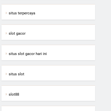
situs terpercaya
slot gacor
situs slot gacor hari ini
situs slot
slot88