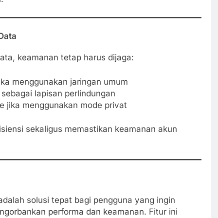
Data
a, keamanan tetap harus dijaga:
ika menggunakan jaringan umum
sebagai lapisan perlindungan
 jika menggunakan mode privat
isiensi sekaligus memastikan keamanan akun
alah solusi tepat bagi pengguna yang ingin
ngorbankan performa dan keamanan. Fitur ini