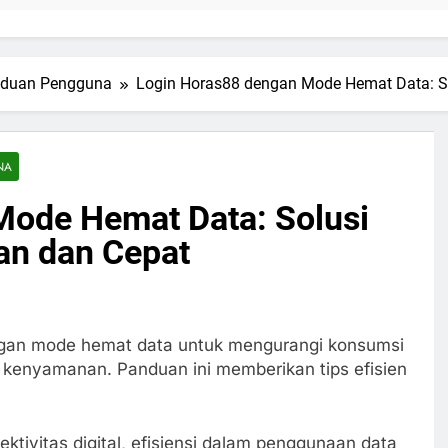
Panduan Pengguna
Login Horas88 dengan Mode Hemat Data: So
NA
Mode Hemat Data: Solusi
an dan Cepat
gan mode hemat data untuk mengurangi konsumsi
kenyamanan. Panduan ini memberikan tips efisien
tivitas digital, efisiensi dalam penggunaan data