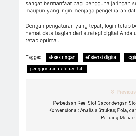
sangat bermanfaat bagi pengguna jaringan s
maupun yang ingin menjaga pengeluaran dat
Dengan pengaturan yang tepat, login tetap b
hemat data bagian dari strategi digital And
tetap optimal.
Tagged:
akses ringan
efisiensi digital
log
penggunaan data rendah
Previous
Post
navigation
Perbedaan Reel Slot Gacor dengan Slo
Konvensional: Analisis Struktur, Pola, da
Peluang Menan