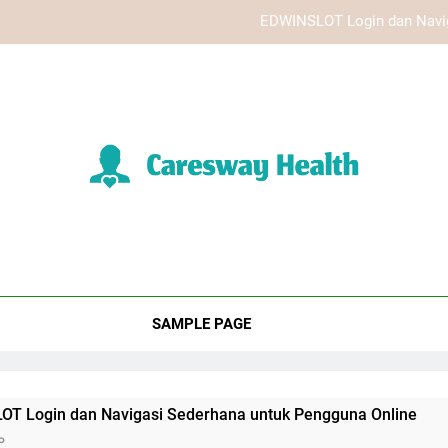
EDWINSLOT Login dan Navig
Tips Aman S
Solusi Lebah4D Login Gagal di Pe
TIARA4D Link Alternatif untu
EDWINSLOT Login dan Navig
Tips Aman S
esway Health
olusi Kesehatan Terbaik Dari Caresway Health.
Solusi Lebah4D Login Gagal di Pe
SAMPLE PAGE
 Navigasi Sederhana untuk Pengguna Online
Tips Ama
2 Months A