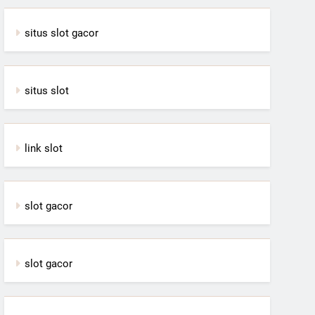
situs slot gacor
situs slot
link slot
slot gacor
slot gacor