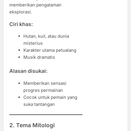
memberikan pengalaman
eksplorasi.
Ciri khas:
Hutan, kuil, atau dunia
misterius
Karakter utama petualang
Musik dramatis
Alasan disukai:
Memberikan sensasi
progres permainan
Cocok untuk pemain yang
suka tantangan
2. Tema Mitologi