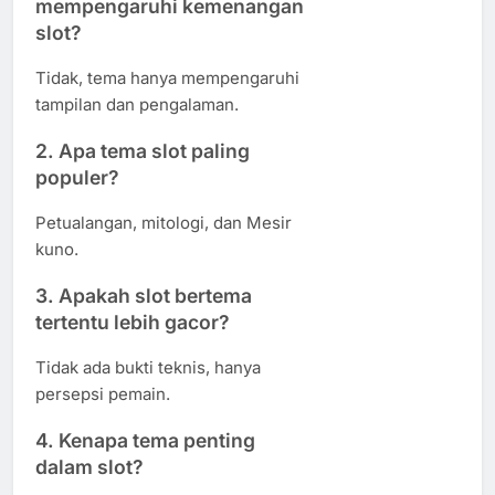
mempengaruhi kemenangan
slot?
Tidak, tema hanya mempengaruhi
tampilan dan pengalaman.
2. Apa tema slot paling
populer?
Petualangan, mitologi, dan Mesir
kuno.
3. Apakah slot bertema
tertentu lebih gacor?
Tidak ada bukti teknis, hanya
persepsi pemain.
4. Kenapa tema penting
dalam slot?