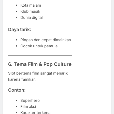
Kota malam
Klub musik
Dunia digital
Daya tarik:
Ringan dan cepat dimainkan
Cocok untuk pemula
6. Tema Film & Pop Culture
Slot bertema film sangat menarik
karena familiar.
Contoh:
Superhero
Film aksi
Karakter terkenal