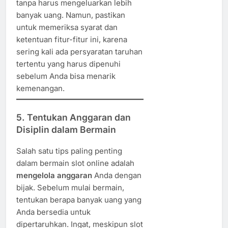
tanpa harus mengeluarkan lebih
banyak uang. Namun, pastikan
untuk memeriksa syarat dan
ketentuan fitur-fitur ini, karena
sering kali ada persyaratan taruhan
tertentu yang harus dipenuhi
sebelum Anda bisa menarik
kemenangan.
5. Tentukan Anggaran dan
Disiplin dalam Bermain
Salah satu tips paling penting
dalam bermain slot online adalah
mengelola anggaran
Anda dengan
bijak. Sebelum mulai bermain,
tentukan berapa banyak uang yang
Anda bersedia untuk
dipertaruhkan. Ingat, meskipun slot