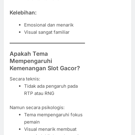
Kelebihan:
Emosional dan menarik
Visual sangat familiar
Apakah Tema
Mempengaruhi
Kemenangan Slot Gacor?
Secara teknis:
Tidak ada pengaruh pada
RTP atau RNG
Namun secara psikologis:
Tema mempengaruhi fokus
pemain
Visual menarik membuat