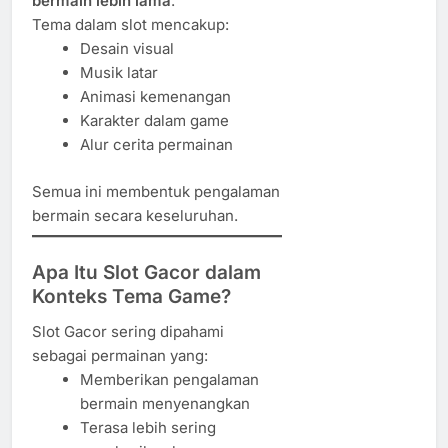
bermain lebih lama
.
Tema dalam slot mencakup:
Desain visual
Musik latar
Animasi kemenangan
Karakter dalam game
Alur cerita permainan
Semua ini membentuk pengalaman
bermain secara keseluruhan.
Apa Itu Slot Gacor dalam
Konteks Tema Game?
Slot Gacor sering dipahami
sebagai permainan yang:
Memberikan pengalaman
bermain menyenangkan
Terasa lebih sering