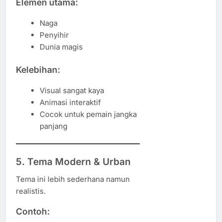
Elemen utama:
Naga
Penyihir
Dunia magis
Kelebihan:
Visual sangat kaya
Animasi interaktif
Cocok untuk pemain jangka
panjang
5. Tema Modern & Urban
Tema ini lebih sederhana namun
realistis.
Contoh: