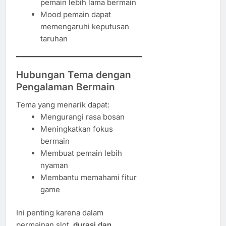
pemain lebih lama bermain
Mood pemain dapat
memengaruhi keputusan
taruhan
Hubungan Tema dengan
Pengalaman Bermain
Tema yang menarik dapat:
Mengurangi rasa bosan
Meningkatkan fokus
bermain
Membuat pemain lebih
nyaman
Membantu memahami fitur
game
Ini penting karena dalam
permainan slot,
durasi dan