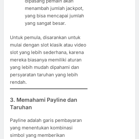
dipasang pemain akan
menambah jumlah jackpot,
yang bisa mencapai jumlah
yang sangat besar.
Untuk pemula, disarankan untuk
mulai dengan slot klasik atau video
slot yang lebih sederhana, karena
mereka biasanya memiliki aturan
yang lebih mudah dipahami dan
persyaratan taruhan yang lebih
rendah.
3. Memahami Payline dan
Taruhan
Payline adalah garis pembayaran
yang menentukan kombinasi
simbol yang memberikan