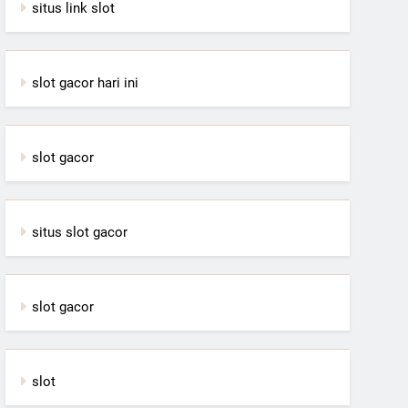
situs link slot
slot gacor hari ini
slot gacor
situs slot gacor
slot gacor
slot