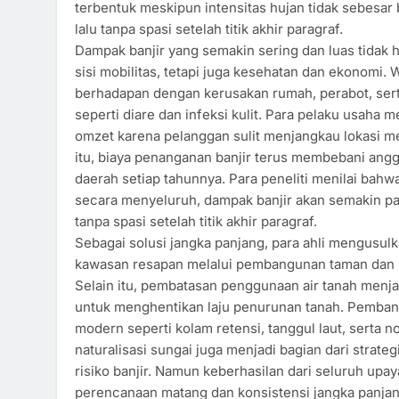
terbentuk meskipun intensitas hujan tidak sebesa
lalu tanpa spasi setelah titik akhir paragraf.
Dampak banjir yang semakin sering dan luas tidak h
sisi mobilitas, tetapi juga kesehatan dan ekonomi.
berhadapan dengan kerusakan rumah, perabot, serta
seperti diare dan infeksi kulit. Para pelaku usaha
omzet karena pelanggan sulit menjangkau lokasi m
itu, biaya penanganan banjir terus membebani ang
daerah setiap tahunnya. Para peneliti menilai bahwa 
secara menyeluruh, dampak banjir akan semakin p
tanpa spasi setelah titik akhir paragraf.
Sebagai solusi jangka panjang, para ahli mengusul
kawasan resapan melalui pembangunan taman dan r
Selain itu, pembatasan penggunaan air tanah menjad
untuk menghentikan laju penurunan tanah. Pemban
modern seperti kolam retensi, tanggul laut, serta n
naturalisasi sungai juga menjadi bagian dari strate
risiko banjir. Namun keberhasilan dari seluruh up
perencanaan matang dan konsistensi jangka panjan