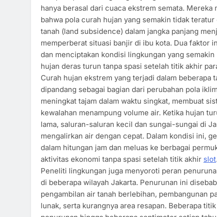
hanya berasal dari cuaca ekstrem semata. Mereka
bahwa pola curah hujan yang semakin tidak teratu
tanah (land subsidence) dalam jangka panjang men
memperberat situasi banjir di ibu kota. Dua faktor in
dan menciptakan kondisi lingkungan yang semakin r
hujan deras turun tanpa spasi setelah titik akhir par
Curah hujan ekstrem yang terjadi dalam beberapa t
dipandang sebagai bagian dari perubahan pola iklim
meningkat tajam dalam waktu singkat, membuat sis
kewalahan menampung volume air. Ketika hujan tur
lama, saluran-saluran kecil dan sungai-sungai di J
mengalirkan air dengan cepat. Dalam kondisi ini, 
dalam hitungan jam dan meluas ke berbagai permu
aktivitas ekonomi tanpa spasi setelah titik akhir
slot
Peneliti lingkungan juga menyoroti peran penurunan
di beberapa wilayah Jakarta. Penurunan ini diseba
pengambilan air tanah berlebihan, pembangunan pad
lunak, serta kurangnya area resapan. Beberapa titi