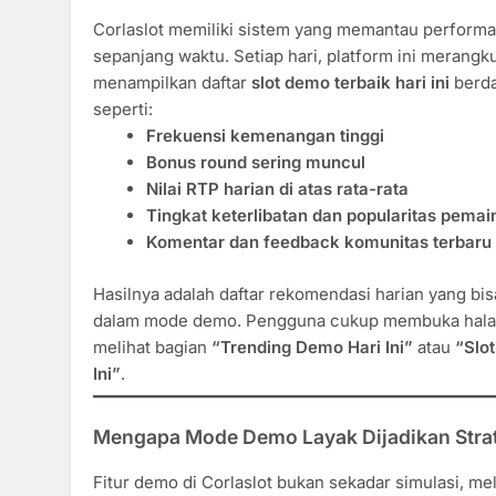
Corlaslot memiliki sistem yang memantau performa
sepanjang waktu. Setiap hari, platform ini merangk
menampilkan daftar
slot demo terbaik hari ini
berda
seperti:
Frekuensi kemenangan tinggi
Bonus round sering muncul
Nilai RTP harian di atas rata-rata
Tingkat keterlibatan dan popularitas pemai
Komentar dan feedback komunitas terbaru
Hasilnya adalah daftar rekomendasi harian yang bi
dalam mode demo. Pengguna cukup membuka hala
melihat bagian
“Trending Demo Hari Ini”
atau
“Slot
Ini”
.
Mengapa Mode Demo Layak Dijadikan Stra
Fitur demo di Corlaslot bukan sekadar simulasi, m