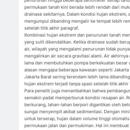
penurunan hingga beberapa sentimeter setiap tahun
permukaan tanah kini berada lebih rendah dari muk
drainase sekitarnya. Dalam kondisi hujan ekstrem, 
mengumpul dibanding mengalir ke tempat lebih ren
setelah titik akhir paragraf.
Kombinasi hujan ekstrem dan penurunan tanah menc
yang sulit dikendalikan. Ketika drainase sudah ber
air, wilayah yang mengalami penurunan tidak pun
mengalirkan air secara gravitasi alami. Air akhirn
lama dan membutuhkan pompa berkekuatan besar un
alasan mengapa beberapa kawasan seperti Jakarta 
Jakarta Barat sering terendam lebih lama dibanding 
hujan ekstrem terjadi tanpa spasi setelah titik akhir
Para peneliti juga menambahkan bahwa pembangun
semakin padat memperburuk kondisi resapan air. R
berkurang, lahan-lahan berpori digantikan oleh bet
sungai menyempit akibat sedimentasi. Dengan mini
untuk terserap, hujan dalam volume tinggi otomatis
permukaan jalan dan permukiman. Hal ini membuat