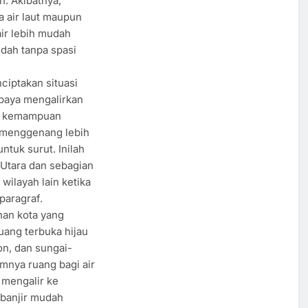
. Akibatnya,
a air laut maupun
air lebih mudah
dah tanpa spasi
iptakan situasi
upaya mengalirkan
ya kemampuan
ya menggenang lebih
tuk surut. Inilah
Utara dan sebagian
wilayah lain ketika
 paragraf.
an kota yang
uang terbuka hijau
on, dan sungai-
mnya ruang bagi air
 mengalir ke
 banjir mudah