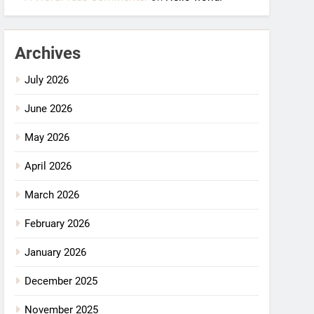
Archives
July 2026
June 2026
May 2026
April 2026
March 2026
February 2026
January 2026
December 2025
November 2025