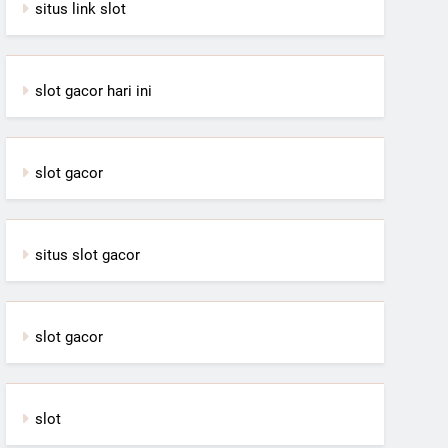
situs link slot
slot gacor hari ini
slot gacor
situs slot gacor
slot gacor
slot