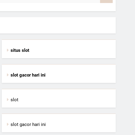
situs slot
slot gacor hari ini
slot
slot gacor hari ini