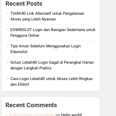
Recent Posts
TIARA4D Link Alternatif untuk Pengalaman
Akses yang Lebih Nyaman
EDWINSLOT Login dan Navigasi Sederhana untuk
Pengguna Online
Tips Aman Sebelum Menggunakan Login
Edwinslot
Solusi Lebah4D Login Gagal di Perangkat Harian
dengan Langkah Praktis
Cara Login Lebah4D untuk Akses Lebih Ringkas
dan Efektif
Recent Comments
A WordPress Commenter
on
Hello world!