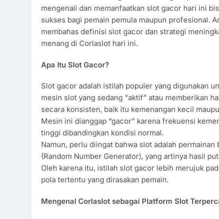
mengenali dan memanfaatkan slot gacor hari ini bi
sukses bagi pemain pemula maupun profesional. Art
membahas definisi slot gacor dan strategi mening
menang di Corlaslot hari ini.
Apa Itu Slot Gacor?
Slot gacor adalah istilah populer yang digunakan 
mesin slot yang sedang “aktif” atau memberikan h
secara konsisten, baik itu kemenangan kecil maupu
Mesin ini dianggap “gacor” karena frekuensi keme
tinggi dibandingkan kondisi normal.
Namun, perlu diingat bahwa slot adalah permainan
(Random Number Generator), yang artinya hasil puta
Oleh karena itu, istilah slot gacor lebih merujuk p
pola tertentu yang dirasakan pemain.
Mengenal Corlaslot sebagai Platform Slot Terper