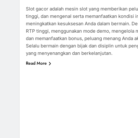
Slot gacor adalah mesin slot yang memberikan pel
tinggi, dan mengenal serta memanfaatkan kondisi ini
meningkatkan kesuksesan Anda dalam bermain. D
RTP tinggi, menggunakan mode demo, mengelola m
dan memanfaatkan bonus, peluang menang Anda ak
Selalu bermain dengan bijak dan disiplin untuk pe
yang menyenangkan dan berkelanjutan.
Read More