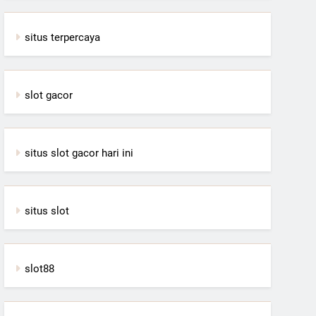
situs terpercaya
slot gacor
situs slot gacor hari ini
situs slot
slot88