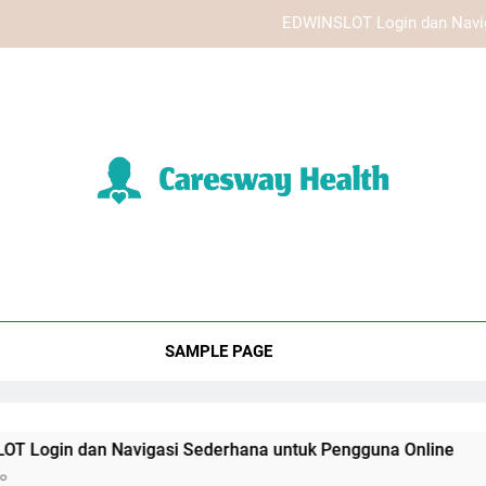
EDWINSLOT Login dan Navig
Tips Aman S
Solusi Lebah4D Login Gagal di Pe
TIARA4D Link Alternatif untu
EDWINSLOT Login dan Navig
Tips Aman S
esway Health
olusi Kesehatan Terbaik Dari Caresway Health.
Solusi Lebah4D Login Gagal di Pe
SAMPLE PAGE
n Navigasi Sederhana untuk Pengguna Online
Tips Am
2 Months 