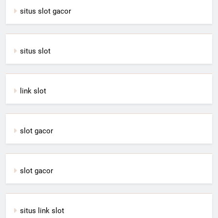
situs slot gacor
situs slot
link slot
slot gacor
slot gacor
situs link slot