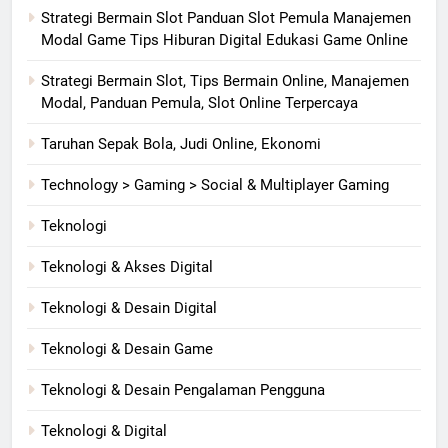
Strategi Bermain Slot Panduan Slot Pemula Manajemen
Modal Game Tips Hiburan Digital Edukasi Game Online
Strategi Bermain Slot, Tips Bermain Online, Manajemen
Modal, Panduan Pemula, Slot Online Terpercaya
Taruhan Sepak Bola, Judi Online, Ekonomi
Technology > Gaming > Social & Multiplayer Gaming
Teknologi
Teknologi & Akses Digital
Teknologi & Desain Digital
Teknologi & Desain Game
Teknologi & Desain Pengalaman Pengguna
Teknologi & Digital