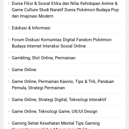
Dunia Fiksi & Sosial Etika dan Nilai Kehidupan Anime &
Game Culture Studi Naratif Dunia Pokémon Budaya Pop
dan Imajinasi Modern
Edukasi & Informasi
Forum Diskusi Komunitas Digital Fandom Pokémon
Budaya Internet Interaksi Sosial Online
Gambling, Slot Online, Permainan
Game Online
Game Online, Permainan Kasino, Tips & Trik, Panduan
Pemula, Strategi Permainan
Game Online, Strategi Digital, Teknologi Interaktif
Game Online, Teknologi Game, UX/UI Design
Gaming Sehat Kesehatan Mental Tips Gaming