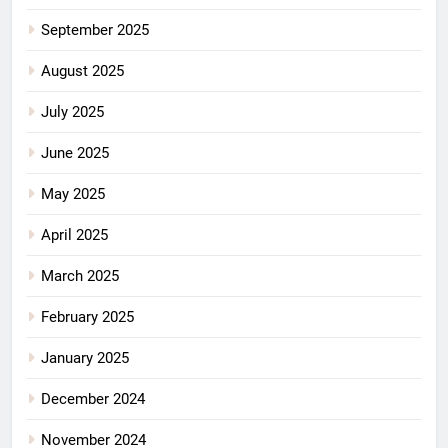
September 2025
August 2025
July 2025
June 2025
May 2025
April 2025
March 2025
February 2025
January 2025
December 2024
November 2024