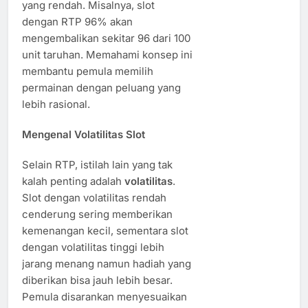
yang rendah. Misalnya, slot
dengan RTP 96% akan
mengembalikan sekitar 96 dari 100
unit taruhan. Memahami konsep ini
membantu pemula memilih
permainan dengan peluang yang
lebih rasional.
Mengenal Volatilitas Slot
Selain RTP, istilah lain yang tak
kalah penting adalah
volatilitas
.
Slot dengan volatilitas rendah
cenderung sering memberikan
kemenangan kecil, sementara slot
dengan volatilitas tinggi lebih
jarang menang namun hadiah yang
diberikan bisa jauh lebih besar.
Pemula disarankan menyesuaikan