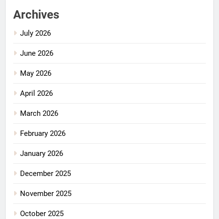
Archives
July 2026
June 2026
May 2026
April 2026
March 2026
February 2026
January 2026
December 2025
November 2025
October 2025