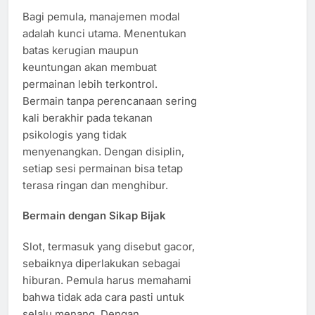
Bagi pemula, manajemen modal
adalah kunci utama. Menentukan
batas kerugian maupun
keuntungan akan membuat
permainan lebih terkontrol.
Bermain tanpa perencanaan sering
kali berakhir pada tekanan
psikologis yang tidak
menyenangkan. Dengan disiplin,
setiap sesi permainan bisa tetap
terasa ringan dan menghibur.
Bermain dengan Sikap Bijak
Slot, termasuk yang disebut gacor,
sebaiknya diperlakukan sebagai
hiburan. Pemula harus memahami
bahwa tidak ada cara pasti untuk
selalu menang. Dengan