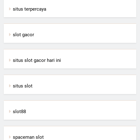
situs terpercaya
slot gacor
situs slot gacor hari ini
situs slot
slot88
spaceman slot