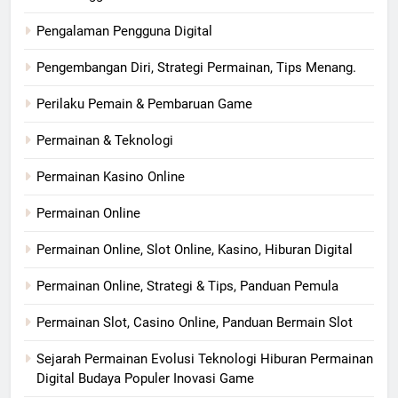
Pengalaman Pengguna Digital
Pengembangan Diri, Strategi Permainan, Tips Menang.
Perilaku Pemain & Pembaruan Game
Permainan & Teknologi
Permainan Kasino Online
Permainan Online
Permainan Online, Slot Online, Kasino, Hiburan Digital
Permainan Online, Strategi & Tips, Panduan Pemula
Permainan Slot, Casino Online, Panduan Bermain Slot
Sejarah Permainan Evolusi Teknologi Hiburan Permainan
Digital Budaya Populer Inovasi Game