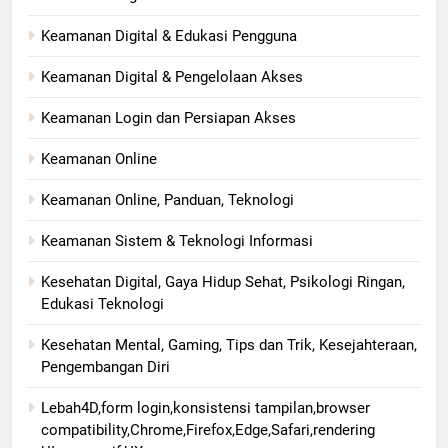
Keamanan Digital & Edukasi Pengguna
Keamanan Digital & Pengelolaan Akses
Keamanan Login dan Persiapan Akses
Keamanan Online
Keamanan Online, Panduan, Teknologi
Keamanan Sistem & Teknologi Informasi
Kesehatan Digital, Gaya Hidup Sehat, Psikologi Ringan,
Edukasi Teknologi
Kesehatan Mental, Gaming, Tips dan Trik, Kesejahteraan,
Pengembangan Diri
Lebah4D,form login,konsistensi tampilan,browser
compatibility,Chrome,Firefox,Edge,Safari,rendering