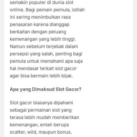
semakin populer di dunia slot
online. Bagi pemain pemula, istilah
ini sering menimbulkan rasa
penasaran karena dianggap
berkaitan dengan peluang
kemenangan yang lebih tinggi.
Namun sebelum terjebak dalam
persepsi yang salah, penting bagi
pemula untuk memahami apa saja
hal mendasar terkait slot gacor
agar bisa bermain lebih bijak.
Apa yang Dimaksud Slot Gacor?
Slot gacor biasanya dipahami
sebagai permainan slot yang
terasa lebih mudah memberikan
kemenangan, entah berupa
scatter, wild, maupun bonus.