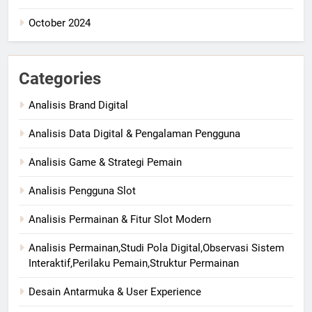
October 2024
Categories
Analisis Brand Digital
Analisis Data Digital & Pengalaman Pengguna
Analisis Game & Strategi Pemain
Analisis Pengguna Slot
Analisis Permainan & Fitur Slot Modern
Analisis Permainan,Studi Pola Digital,Observasi Sistem
Interaktif,Perilaku Pemain,Struktur Permainan
Desain Antarmuka & User Experience