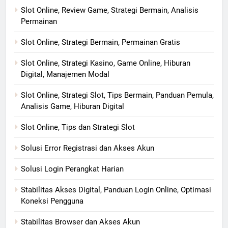
Slot Online, Review Game, Strategi Bermain, Analisis
Permainan
Slot Online, Strategi Bermain, Permainan Gratis
Slot Online, Strategi Kasino, Game Online, Hiburan
Digital, Manajemen Modal
Slot Online, Strategi Slot, Tips Bermain, Panduan Pemula,
Analisis Game, Hiburan Digital
Slot Online, Tips dan Strategi Slot
Solusi Error Registrasi dan Akses Akun
Solusi Login Perangkat Harian
Stabilitas Akses Digital, Panduan Login Online, Optimasi
Koneksi Pengguna
Stabilitas Browser dan Akses Akun