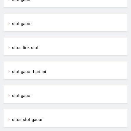
slot gacor
situs link slot
slot gacor hari ini
slot gacor
situs slot gacor