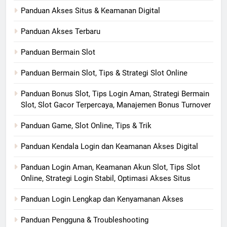
Panduan Akses Situs & Keamanan Digital
Panduan Akses Terbaru
Panduan Bermain Slot
Panduan Bermain Slot, Tips & Strategi Slot Online
Panduan Bonus Slot, Tips Login Aman, Strategi Bermain
Slot, Slot Gacor Terpercaya, Manajemen Bonus Turnover
Panduan Game, Slot Online, Tips & Trik
Panduan Kendala Login dan Keamanan Akses Digital
Panduan Login Aman, Keamanan Akun Slot, Tips Slot
Online, Strategi Login Stabil, Optimasi Akses Situs
Panduan Login Lengkap dan Kenyamanan Akses
Panduan Pengguna & Troubleshooting