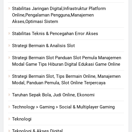
Stabilitas Jaringan Digital,Infrastruktur Platform
Online,Pengalaman Pengguna,Manajemen
Akses,Optimasi Sistem
Stabilitas Teknis & Pencegahan Error Akses
Strategi Bermain & Analisis Slot
Strategi Bermain Slot Panduan Slot Pemula Manajemen
Modal Game Tips Hiburan Digital Edukasi Game Online
Strategi Bermain Slot, Tips Bermain Online, Manajemen
Modal, Panduan Pemula, Slot Online Terpercaya
Taruhan Sepak Bola, Judi Online, Ekonomi
Technology > Gaming > Social & Multiplayer Gaming
Teknologi
Teknologi & Akses Digital