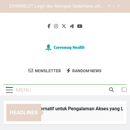
Skip
Tips Aman Sebelum Menggunakan Login
to
Edwinslot
content
Solusi Lebah4D Login Gagal di Perangkat Harian
dengan Langkah Praktis
TIARA4D Link Alternatif untuk Pengalaman Akses
yang Lebih Nyaman
EDWINSLOT Login dan Navigasi Sederhana untuk
Pengguna Online
Tips Aman Sebelum Menggunakan Login
Edwinslot
Caresway Health
Dapatkan Solusi Kesehatan Terbaik Dari
Solusi Lebah4D Login Gagal di Perangkat Harian
NEWSLETTER
RANDOM NEWS
dengan Langkah Praktis
Caresway Health.
MENU
IARA4D Link Alternatif untuk Pengalaman Akses yang Lebih 
HEADLINES
Month Ago