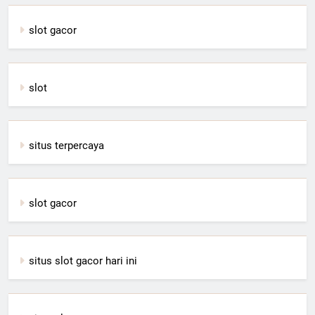
slot gacor
slot
situs terpercaya
slot gacor
situs slot gacor hari ini