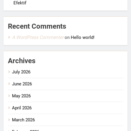
Efektif
Recent Comments
A WordPress Commenter
on
Hello world!
Archives
July 2026
June 2026
May 2026
April 2026
March 2026