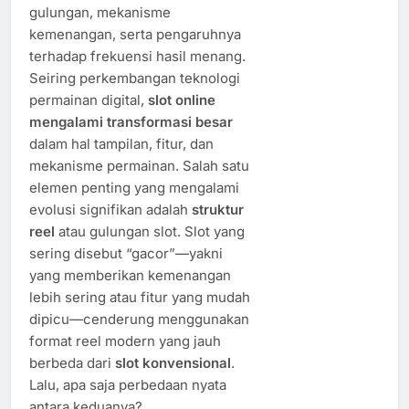
gulungan, mekanisme
kemenangan, serta pengaruhnya
terhadap frekuensi hasil menang.
Seiring perkembangan teknologi
permainan digital,
slot online
mengalami transformasi besar
dalam hal tampilan, fitur, dan
mekanisme permainan. Salah satu
elemen penting yang mengalami
evolusi signifikan adalah
struktur
reel
atau gulungan slot. Slot yang
sering disebut “gacor”—yakni
yang memberikan kemenangan
lebih sering atau fitur yang mudah
dipicu—cenderung menggunakan
format reel modern yang jauh
berbeda dari
slot konvensional
.
Lalu, apa saja perbedaan nyata
antara keduanya?