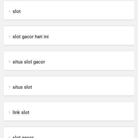
slot
slot gacor hari ini
situs slot gacor
situs slot
link slot
slot gacor