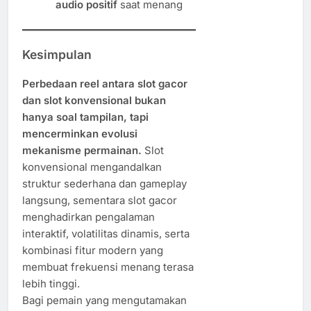
audio positif
saat menang
Kesimpulan
Perbedaan reel antara slot gacor
dan slot konvensional bukan
hanya soal tampilan, tapi
mencerminkan evolusi
mekanisme permainan.
Slot
konvensional mengandalkan
struktur sederhana dan gameplay
langsung, sementara slot gacor
menghadirkan pengalaman
interaktif, volatilitas dinamis, serta
kombinasi fitur modern yang
membuat frekuensi menang terasa
lebih tinggi.
Bagi pemain yang mengutamakan