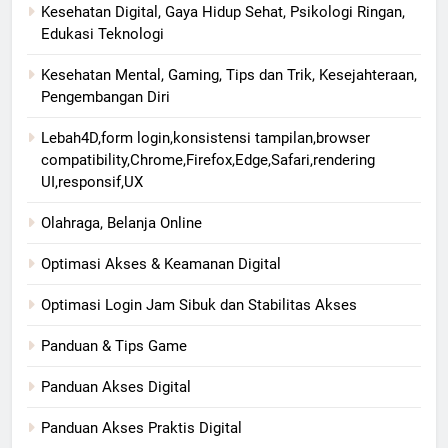
Kesehatan Digital, Gaya Hidup Sehat, Psikologi Ringan,
Edukasi Teknologi
Kesehatan Mental, Gaming, Tips dan Trik, Kesejahteraan,
Pengembangan Diri
Lebah4D,form login,konsistensi tampilan,browser
compatibility,Chrome,Firefox,Edge,Safari,rendering
UI,responsif,UX
Olahraga, Belanja Online
Optimasi Akses & Keamanan Digital
Optimasi Login Jam Sibuk dan Stabilitas Akses
Panduan & Tips Game
Panduan Akses Digital
Panduan Akses Praktis Digital