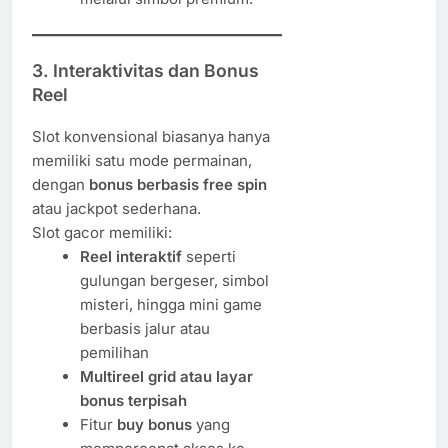
3.
Interaktivitas dan Bonus
Reel
Slot konvensional biasanya hanya
memiliki satu mode permainan,
dengan
bonus berbasis free spin
atau jackpot sederhana.
Slot gacor memiliki:
Reel interaktif
seperti
gulungan bergeser, simbol
misteri, hingga mini game
berbasis jalur atau
pemilihan
Multireel grid atau layar
bonus terpisah
Fitur
buy bonus
yang