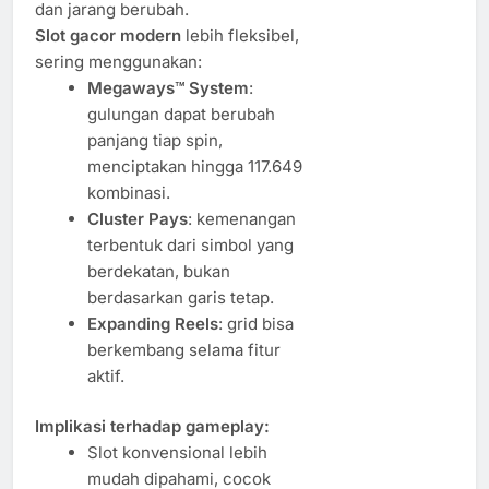
dan jarang berubah.
Slot gacor modern
lebih fleksibel,
sering menggunakan:
Megaways™ System
:
gulungan dapat berubah
panjang tiap spin,
menciptakan hingga 117.649
kombinasi.
Cluster Pays
: kemenangan
terbentuk dari simbol yang
berdekatan, bukan
berdasarkan garis tetap.
Expanding Reels
: grid bisa
berkembang selama fitur
aktif.
Implikasi terhadap gameplay:
Slot konvensional lebih
mudah dipahami, cocok