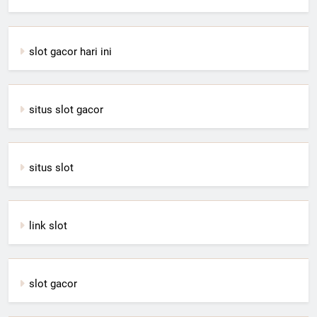
slot gacor hari ini
situs slot gacor
situs slot
link slot
slot gacor