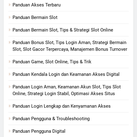
Panduan Akses Terbaru
Panduan Bermain Slot
Panduan Bermain Slot, Tips & Strategi Slot Online
Panduan Bonus Slot, Tips Login Aman, Strategi Bermain
Slot, Slot Gacor Terpercaya, Manajemen Bonus Turnover
Panduan Game, Slot Online, Tips & Trik
Panduan Kendala Login dan Keamanan Akses Digital
Panduan Login Aman, Keamanan Akun Slot, Tips Slot
Online, Strategi Login Stabil, Optimasi Akses Situs
Panduan Login Lengkap dan Kenyamanan Akses
Panduan Pengguna & Troubleshooting
Panduan Pengguna Digital