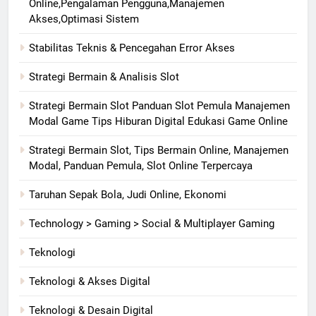
Online,Pengalaman Pengguna,Manajemen
Akses,Optimasi Sistem
Stabilitas Teknis & Pencegahan Error Akses
Strategi Bermain & Analisis Slot
Strategi Bermain Slot Panduan Slot Pemula Manajemen
Modal Game Tips Hiburan Digital Edukasi Game Online
Strategi Bermain Slot, Tips Bermain Online, Manajemen
Modal, Panduan Pemula, Slot Online Terpercaya
Taruhan Sepak Bola, Judi Online, Ekonomi
Technology > Gaming > Social & Multiplayer Gaming
Teknologi
Teknologi & Akses Digital
Teknologi & Desain Digital