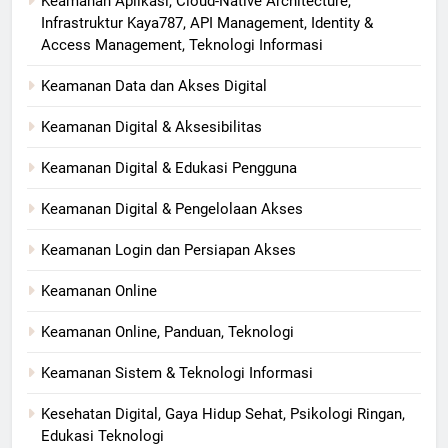
Keamanan Aplikasi, Cloud-Native Architecture,
Infrastruktur Kaya787, API Management, Identity &
Access Management, Teknologi Informasi
Keamanan Data dan Akses Digital
Keamanan Digital & Aksesibilitas
Keamanan Digital & Edukasi Pengguna
Keamanan Digital & Pengelolaan Akses
Keamanan Login dan Persiapan Akses
Keamanan Online
Keamanan Online, Panduan, Teknologi
Keamanan Sistem & Teknologi Informasi
Kesehatan Digital, Gaya Hidup Sehat, Psikologi Ringan,
Edukasi Teknologi