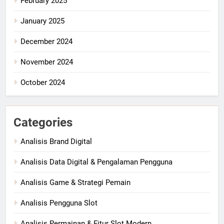
February 2025
January 2025
December 2024
November 2024
October 2024
Categories
Analisis Brand Digital
Analisis Data Digital & Pengalaman Pengguna
Analisis Game & Strategi Pemain
Analisis Pengguna Slot
Analisis Permainan & Fitur Slot Modern