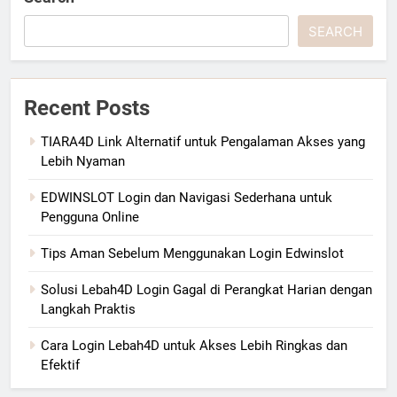
SEARCH
Recent Posts
TIARA4D Link Alternatif untuk Pengalaman Akses yang
Lebih Nyaman
EDWINSLOT Login dan Navigasi Sederhana untuk
Pengguna Online
Tips Aman Sebelum Menggunakan Login Edwinslot
Solusi Lebah4D Login Gagal di Perangkat Harian dengan
Langkah Praktis
Cara Login Lebah4D untuk Akses Lebih Ringkas dan
Efektif