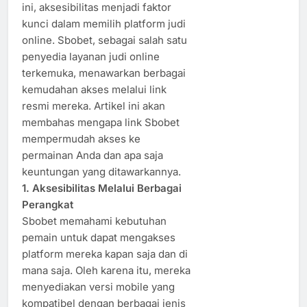
ini, aksesibilitas menjadi faktor
kunci dalam memilih platform judi
online. Sbobet, sebagai salah satu
penyedia layanan judi online
terkemuka, menawarkan berbagai
kemudahan akses melalui link
resmi mereka. Artikel ini akan
membahas mengapa link Sbobet
mempermudah akses ke
permainan Anda dan apa saja
keuntungan yang ditawarkannya.
1. Aksesibilitas Melalui Berbagai
Perangkat
Sbobet memahami kebutuhan
pemain untuk dapat mengakses
platform mereka kapan saja dan di
mana saja. Oleh karena itu, mereka
menyediakan versi mobile yang
kompatibel dengan berbagai jenis