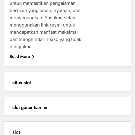
untuk memastikan pengalaman
bermain yang aman, nyaman, dan
menyenangkan. Pastikan selalu
menggunakan link resmi untuk
mendapatkan manfaat maksimal
dan menghindari risiko yang tidak
diinginkan.
Read More
situs slot
slot gacor hari ini
slot