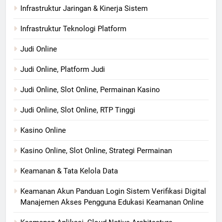
Infrastruktur Jaringan & Kinerja Sistem
Infrastruktur Teknologi Platform
Judi Online
Judi Online, Platform Judi
Judi Online, Slot Online, Permainan Kasino
Judi Online, Slot Online, RTP Tinggi
Kasino Online
Kasino Online, Slot Online, Strategi Permainan
Keamanan & Tata Kelola Data
Keamanan Akun Panduan Login Sistem Verifikasi Digital
Manajemen Akses Pengguna Edukasi Keamanan Online