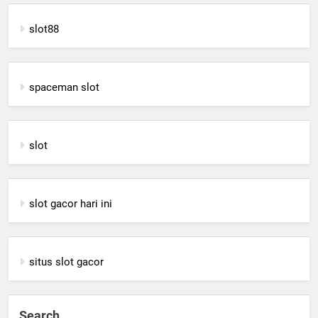
slot88
spaceman slot
slot
slot gacor hari ini
situs slot gacor
Search