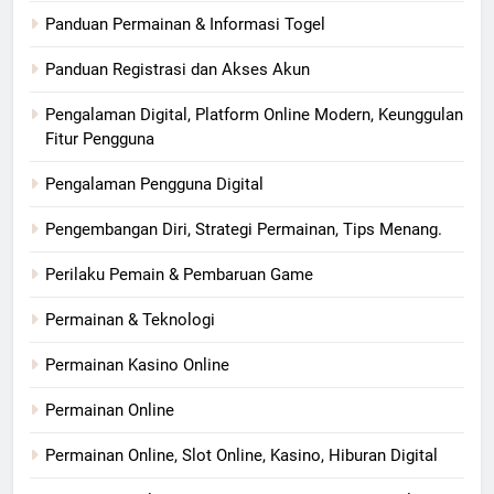
Panduan Permainan & Informasi Togel
Panduan Registrasi dan Akses Akun
Pengalaman Digital, Platform Online Modern, Keunggulan
Fitur Pengguna
Pengalaman Pengguna Digital
Pengembangan Diri, Strategi Permainan, Tips Menang.
Perilaku Pemain & Pembaruan Game
Permainan & Teknologi
Permainan Kasino Online
Permainan Online
Permainan Online, Slot Online, Kasino, Hiburan Digital