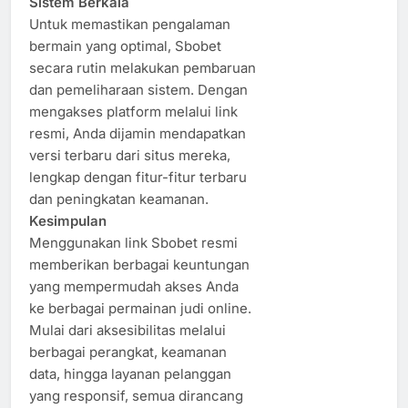
Sistem Berkala
Untuk memastikan pengalaman
bermain yang optimal, Sbobet
secara rutin melakukan pembaruan
dan pemeliharaan sistem. Dengan
mengakses platform melalui link
resmi, Anda dijamin mendapatkan
versi terbaru dari situs mereka,
lengkap dengan fitur-fitur terbaru
dan peningkatan keamanan.
Kesimpulan
Menggunakan link Sbobet resmi
memberikan berbagai keuntungan
yang mempermudah akses Anda
ke berbagai permainan judi online.
Mulai dari aksesibilitas melalui
berbagai perangkat, keamanan
data, hingga layanan pelanggan
yang responsif, semua dirancang