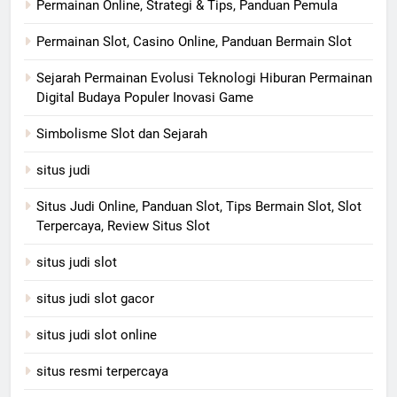
Permainan Online, Strategi & Tips, Panduan Pemula
Permainan Slot, Casino Online, Panduan Bermain Slot
Sejarah Permainan Evolusi Teknologi Hiburan Permainan
Digital Budaya Populer Inovasi Game
Simbolisme Slot dan Sejarah
situs judi
Situs Judi Online, Panduan Slot, Tips Bermain Slot, Slot
Terpercaya, Review Situs Slot
situs judi slot
situs judi slot gacor
situs judi slot online
situs resmi terpercaya