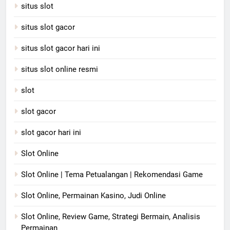
situs slot
situs slot gacor
situs slot gacor hari ini
situs slot online resmi
slot
slot gacor
slot gacor hari ini
Slot Online
Slot Online | Tema Petualangan | Rekomendasi Game
Slot Online, Permainan Kasino, Judi Online
Slot Online, Review Game, Strategi Bermain, Analisis
Permainan