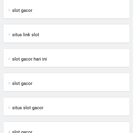
slot gacor
situs link slot
slot gacor hari ini
slot gacor
situs slot gacor
slot gacor