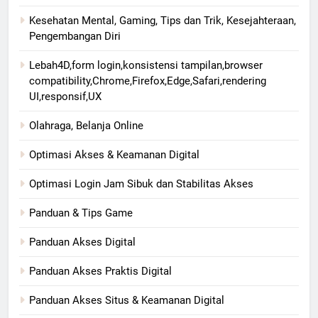
Kesehatan Mental, Gaming, Tips dan Trik, Kesejahteraan,
Pengembangan Diri
Lebah4D,form login,konsistensi tampilan,browser
compatibility,Chrome,Firefox,Edge,Safari,rendering
UI,responsif,UX
Olahraga, Belanja Online
Optimasi Akses & Keamanan Digital
Optimasi Login Jam Sibuk dan Stabilitas Akses
Panduan & Tips Game
Panduan Akses Digital
Panduan Akses Praktis Digital
Panduan Akses Situs & Keamanan Digital