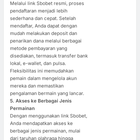
Melalui link Sbobet resmi, proses
pendaftaran menjadi lebih
sederhana dan cepat. Setelah
mendaftar, Anda dapat dengan
mudah melakukan deposit dan
penarikan dana melalui berbagai
metode pembayaran yang
disediakan, termasuk transfer bank
lokal, e-wallet, dan pulsa.
Fleksibilitas ini memudahkan
pemain dalam mengelola akun
mereka dan memastikan
pengalaman bermain yang lancar.
5. Akses ke Berbagai Jenis
Permainan
Dengan menggunakan link Sbobet,
Anda mendapatkan akses ke
berbagai jenis permainan, mulai
dari taruhan olahraga hingga