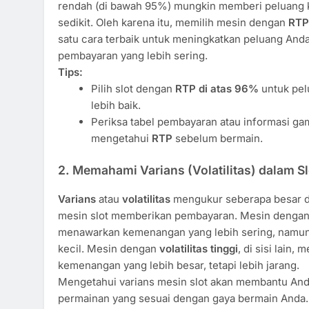
rendah (di bawah 95%) mungkin memberi peluang
sedikit. Oleh karena itu, memilih mesin dengan
RTP 
satu cara terbaik untuk meningkatkan peluang An
pembayaran yang lebih sering.
Tips:
Pilih slot dengan
RTP di atas 96%
untuk pel
lebih baik.
Periksa tabel pembayaran atau informasi ga
mengetahui
RTP
sebelum bermain.
2.
Memahami Varians (Volatilitas) dalam Sl
Varians
atau
volatilitas
mengukur seberapa besar d
mesin slot memberikan pembayaran. Mesin denga
menawarkan kemenangan yang lebih sering, namun
kecil. Mesin dengan
volatilitas tinggi
, di sisi lain,
kemenangan yang lebih besar, tetapi lebih jarang.
Mengetahui varians mesin slot akan membantu And
permainan yang sesuai dengan gaya bermain Anda. 