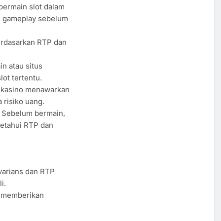
ermain slot dalam
 gameplay sebelum
erdasarkan RTP dan
in atau situs
ot tertentu.
s kasino menawarkan
risiko uang.
: Sebelum bermain,
getahui RTP dan
varians dan RTP
i.
 memberikan