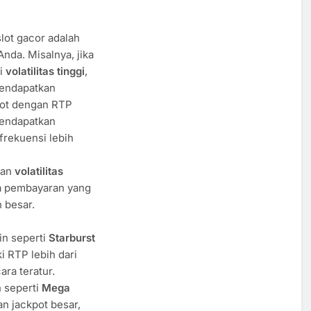
lot gacor adalah
da. Misalnya, jika
ki
volatilitas tinggi
,
mendapatkan
lot dengan RTP
mendapatkan
frekuensi lebih
an
volatilitas
a pembayaran yang
 besar.
in seperti
Starburst
i RTP lebih dari
ra teratur.
n seperti
Mega
n jackpot besar,