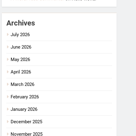
Archives
July 2026
June 2026
May 2026
April 2026
March 2026
February 2026
January 2026
December 2025
November 2025