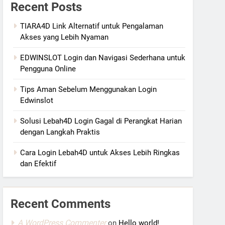
Recent Posts
TIARA4D Link Alternatif untuk Pengalaman
Akses yang Lebih Nyaman
EDWINSLOT Login dan Navigasi Sederhana untuk
Pengguna Online
Tips Aman Sebelum Menggunakan Login
Edwinslot
Solusi Lebah4D Login Gagal di Perangkat Harian
dengan Langkah Praktis
Cara Login Lebah4D untuk Akses Lebih Ringkas
dan Efektif
Recent Comments
A WordPress Commenter
on
Hello world!