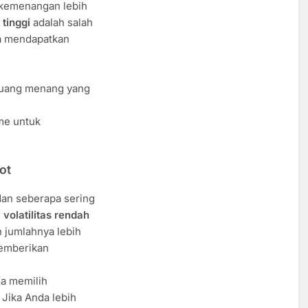
 kemenangan lebih
tinggi
adalah salah
da mendapatkan
uang menang yang
me untuk
ot
an seberapa sering
n
volatilitas rendah
 jumlahnya lebih
 memberikan
a memilih
Jika Anda lebih