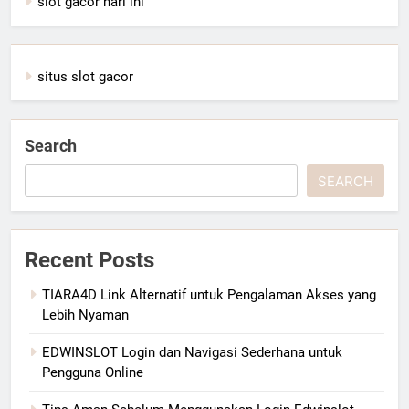
slot gacor hari ini
situs slot gacor
Search
SEARCH
Recent Posts
TIARA4D Link Alternatif untuk Pengalaman Akses yang
Lebih Nyaman
EDWINSLOT Login dan Navigasi Sederhana untuk
Pengguna Online