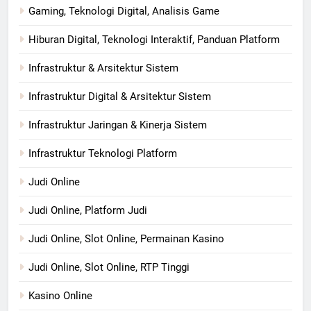
Gaming, Teknologi Digital, Analisis Game
Hiburan Digital, Teknologi Interaktif, Panduan Platform
Infrastruktur & Arsitektur Sistem
Infrastruktur Digital & Arsitektur Sistem
Infrastruktur Jaringan & Kinerja Sistem
Infrastruktur Teknologi Platform
Judi Online
Judi Online, Platform Judi
Judi Online, Slot Online, Permainan Kasino
Judi Online, Slot Online, RTP Tinggi
Kasino Online