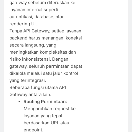
gateway sebelum diteruskan ke
layanan internal seperti
autentikasi, database, atau
rendering UI.
Tanpa API Gateway, setiap layanan
backend harus menangani koneksi
secara langsung, yang
meningkatkan kompleksitas dan
risiko inkonsistensi. Dengan
gateway, seluruh permintaan dapat
dikelola melalui satu jalur kontrol
yang terintegrasi.
Beberapa fungsi utama API
Gateway antara lain:
Routing Permintaan:
Mengarahkan request ke
layanan yang tepat
berdasarkan URL atau
endpoint.