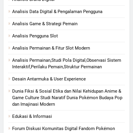
Analisis Data Digital & Pengalaman Pengguna
Analisis Game & Strategi Pemain
Analisis Pengguna Slot
Analisis Permainan & Fitur Slot Modern
Analisis Permainan,Studi Pola Digital,Observasi Sistem
Interaktif,Perilaku Pemain,Struktur Permainan
Desain Antarmuka & User Experience
Dunia Fiksi & Sosial Etika dan Nilai Kehidupan Anime &
Game Culture Studi Naratif Dunia Pokémon Budaya Pop
dan Imajinasi Modern
Edukasi & Informasi
Forum Diskusi Komunitas Digital Fandom Pokémon