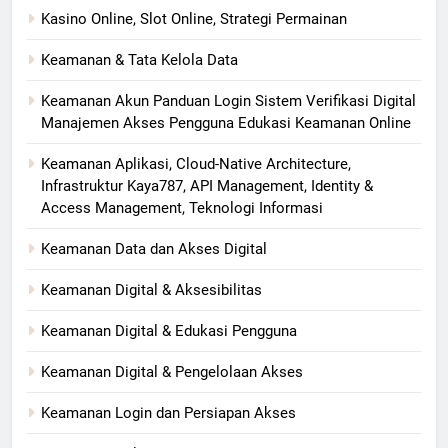
Kasino Online, Slot Online, Strategi Permainan
Keamanan & Tata Kelola Data
Keamanan Akun Panduan Login Sistem Verifikasi Digital
Manajemen Akses Pengguna Edukasi Keamanan Online
Keamanan Aplikasi, Cloud-Native Architecture,
Infrastruktur Kaya787, API Management, Identity &
Access Management, Teknologi Informasi
Keamanan Data dan Akses Digital
Keamanan Digital & Aksesibilitas
Keamanan Digital & Edukasi Pengguna
Keamanan Digital & Pengelolaan Akses
Keamanan Login dan Persiapan Akses