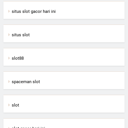
situs slot gacor hari ini
situs slot
slot88
spaceman slot
slot