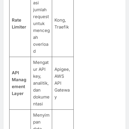
asi
jumlah
request
Rate
Kong,
untuk
Limiter
Traefik
menceg
ah
overloa
d
Mengat
ur API
Apigee,
API
key,
AWS
Manag
analitik,
API
ement
dan
Gatewa
Layer
dokume
y
ntasi
Menyim
pan
data