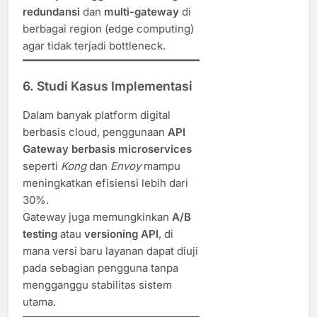
redundansi
dan
multi-gateway
di
berbagai region (edge computing)
agar tidak terjadi bottleneck.
6. Studi Kasus Implementasi
Dalam banyak platform digital
berbasis cloud, penggunaan
API
Gateway berbasis microservices
seperti
Kong
dan
Envoy
mampu
meningkatkan efisiensi lebih dari
30%.
Gateway juga memungkinkan
A/B
testing
atau
versioning API
, di
mana versi baru layanan dapat diuji
pada sebagian pengguna tanpa
mengganggu stabilitas sistem
utama.