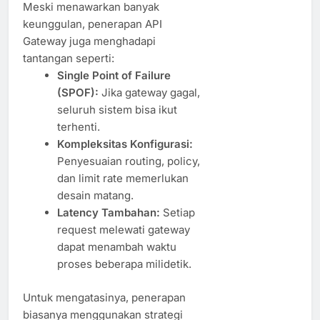
Meski menawarkan banyak
keunggulan, penerapan API
Gateway juga menghadapi
tantangan seperti:
Single Point of Failure
(SPOF):
Jika gateway gagal,
seluruh sistem bisa ikut
terhenti.
Kompleksitas Konfigurasi:
Penyesuaian routing, policy,
dan limit rate memerlukan
desain matang.
Latency Tambahan:
Setiap
request melewati gateway
dapat menambah waktu
proses beberapa milidetik.
Untuk mengatasinya, penerapan
biasanya menggunakan strategi