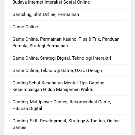
Budaya Internet Interaksi Sosial Online
Gambling, Slot Online, Permainan
Game Online
Game Online, Permainan Kasino, Tips & Trik, Panduan
Pemula, Strategi Permainan
Game Online, Strategi Digital, Teknologi Interaktif
Game Online, Teknologi Game, UX/UI Design
Gaming Sehat Kesehatan Mental Tips Gaming
Keseimbangan Hidup Manajemen Waktu
Gaming, Multiplayer Games, Rekomendasi Game,
Hiburan Digital
Gaming, Skill Development, Strategy & Tactics, Online
Games