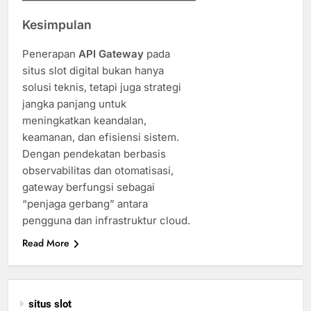
Kesimpulan
Penerapan
API Gateway
pada
situs slot digital bukan hanya
solusi teknis, tetapi juga strategi
jangka panjang untuk
meningkatkan keandalan,
keamanan, dan efisiensi sistem.
Dengan pendekatan berbasis
observabilitas dan otomatisasi,
gateway berfungsi sebagai
“penjaga gerbang” antara
pengguna dan infrastruktur cloud.
Read More
situs slot