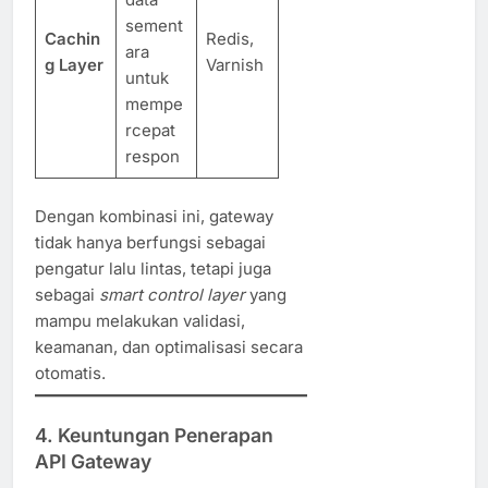
sement
Cachin
Redis,
ara
g Layer
Varnish
untuk
mempe
rcepat
respon
Dengan kombinasi ini, gateway
tidak hanya berfungsi sebagai
pengatur lalu lintas, tetapi juga
sebagai
smart control layer
yang
mampu melakukan validasi,
keamanan, dan optimalisasi secara
otomatis.
4. Keuntungan Penerapan
API Gateway