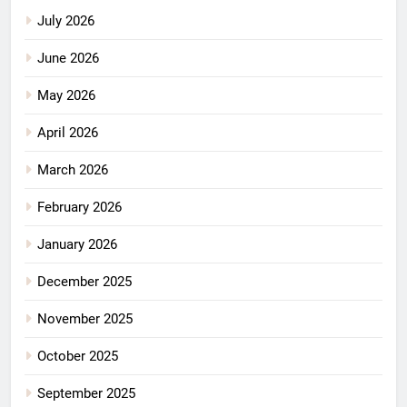
July 2026
June 2026
May 2026
April 2026
March 2026
February 2026
January 2026
December 2025
November 2025
October 2025
September 2025