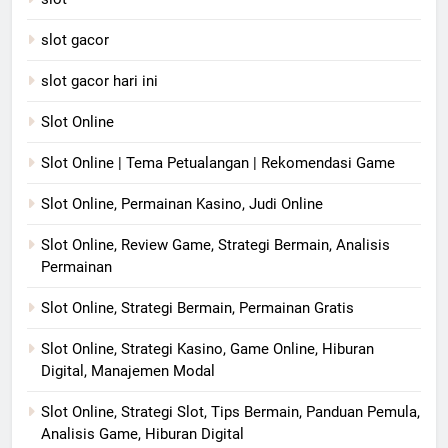
slot gacor
slot gacor hari ini
Slot Online
Slot Online | Tema Petualangan | Rekomendasi Game
Slot Online, Permainan Kasino, Judi Online
Slot Online, Review Game, Strategi Bermain, Analisis
Permainan
Slot Online, Strategi Bermain, Permainan Gratis
Slot Online, Strategi Kasino, Game Online, Hiburan
Digital, Manajemen Modal
Slot Online, Strategi Slot, Tips Bermain, Panduan Pemula,
Analisis Game, Hiburan Digital