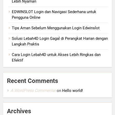
Lebih Nyaman
EDWINSLOT Login dan Navigasi Sederhana untuk
Pengguna Online
Tips Aman Sebelum Menggunakan Login Edwinslot
Solusi Lebah4D Login Gagal di Perangkat Harian dengan
Langkah Praktis
Cara Login Lebah4D untuk Akses Lebih Ringkas dan
Efektif
Recent Comments
A WordPress Commenter
on
Hello world!
Archives