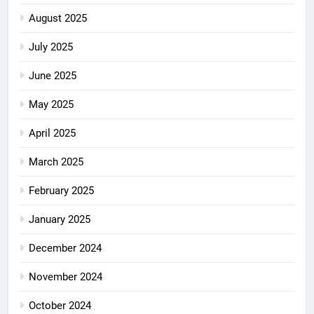
August 2025
July 2025
June 2025
May 2025
April 2025
March 2025
February 2025
January 2025
December 2024
November 2024
October 2024