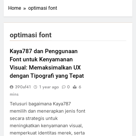
Home
optimasi font
optimasi font
Kaya787 dan Penggunaan
Font untuk Kenyamanan
Visual: Memaksimalkan UX
dengan Tipografi yang Tepat
390af41
1 year ago
0
6
mins
Telusuri bagaimana Kaya787
memilih dan menerapkan jenis font
secara strategis untuk
meningkatkan kenyamanan visual,
memperkuat identitas merek, serta