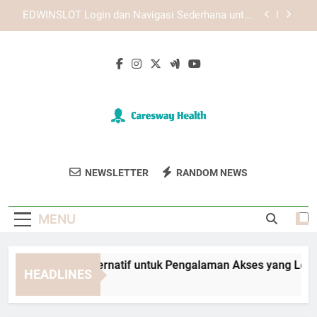
Skip
Tips Aman Sebelum Menggunakan Login
to
Edwinslot
content
Solusi Lebah4D Login Gagal di Perangkat Harian
dengan Langkah Praktis
TIARA4D Link Alternatif untuk Pengalaman Akses
yang Lebih Nyaman
EDWINSLOT Login dan Navigasi Sederhana untuk
Pengguna Online
Tips Aman Sebelum Menggunakan Login
Edwinslot
Caresway Health
Dapatkan Solusi Kesehatan Terbaik Dari
Solusi Lebah4D Login Gagal di Perangkat Harian
NEWSLETTER
RANDOM NEWS
dengan Langkah Praktis
Caresway Health.
MENU
IARA4D Link Alternatif untuk Pengalaman Akses yang Lebih 
HEADLINES
Weeks Ago