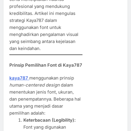
profesional yang mendukung
kredibilitas. Artikel ini mengulas
strategi Kaya787 dalam
menggunakan font untuk
menghadirkan pengalaman visual
yang seimbang antara kejelasan
dan keindahan.
Prinsip Pemilihan Font di Kaya787
kaya787
menggunakan prinsip
human-centered design
dalam
menentukan jenis font, ukuran,
dan penempatannya. Beberapa hal
utama yang menjadi dasar
pemilihan adalah:
Keterbacaan (Legibility):
Font yang digunakan