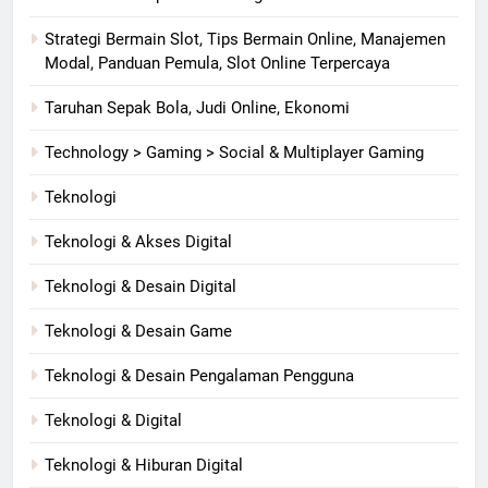
Strategi Bermain Slot, Tips Bermain Online, Manajemen
Modal, Panduan Pemula, Slot Online Terpercaya
Taruhan Sepak Bola, Judi Online, Ekonomi
Technology > Gaming > Social & Multiplayer Gaming
Teknologi
Teknologi & Akses Digital
Teknologi & Desain Digital
Teknologi & Desain Game
Teknologi & Desain Pengalaman Pengguna
Teknologi & Digital
Teknologi & Hiburan Digital