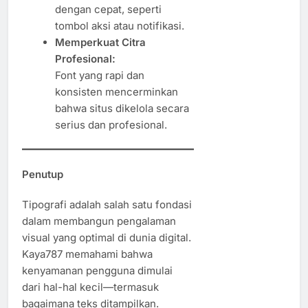
dengan cepat, seperti
tombol aksi atau notifikasi.
Memperkuat Citra
Profesional:
Font yang rapi dan
konsisten mencerminkan
bahwa situs dikelola secara
serius dan profesional.
Penutup
Tipografi adalah salah satu fondasi
dalam membangun pengalaman
visual yang optimal di dunia digital.
Kaya787 memahami bahwa
kenyamanan pengguna dimulai
dari hal-hal kecil—termasuk
bagaimana teks ditampilkan.