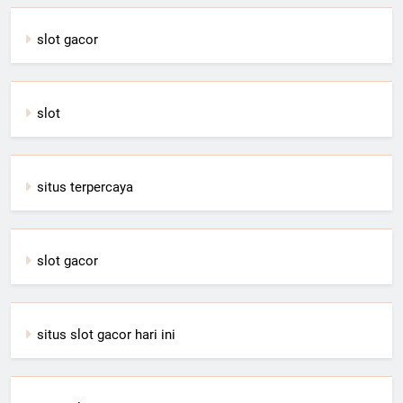
slot gacor
slot
situs terpercaya
slot gacor
situs slot gacor hari ini