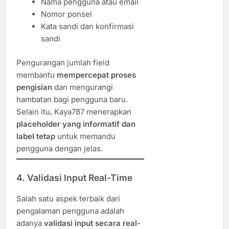
Nama pengguna atau email
Nomor ponsel
Kata sandi dan konfirmasi
sandi
Pengurangan jumlah field
membantu
mempercepat proses
pengisian
dan mengurangi
hambatan bagi pengguna baru.
Selain itu, Kaya787 menerapkan
placeholder yang informatif dan
label tetap
untuk memandu
pengguna dengan jelas.
4. Validasi Input Real-Time
Salah satu aspek terbaik dari
pengalaman pengguna adalah
adanya
validasi input secara real-