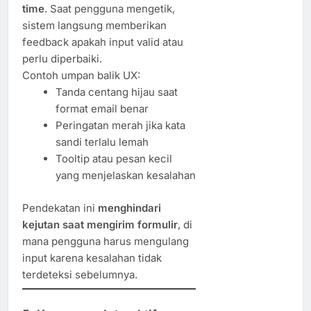
time
. Saat pengguna mengetik,
sistem langsung memberikan
feedback apakah input valid atau
perlu diperbaiki.
Contoh umpan balik UX:
Tanda centang hijau saat
format email benar
Peringatan merah jika kata
sandi terlalu lemah
Tooltip atau pesan kecil
yang menjelaskan kesalahan
Pendekatan ini
menghindari
kejutan saat mengirim formulir
, di
mana pengguna harus mengulang
input karena kesalahan tidak
terdeteksi sebelumnya.