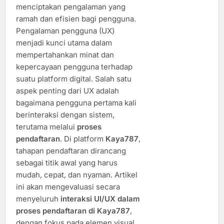
menciptakan pengalaman yang
ramah dan efisien bagi pengguna.
Pengalaman pengguna (UX)
menjadi kunci utama dalam
mempertahankan minat dan
kepercayaan pengguna terhadap
suatu platform digital. Salah satu
aspek penting dari UX adalah
bagaimana pengguna pertama kali
berinteraksi dengan sistem,
terutama melalui
proses
pendaftaran
. Di platform
Kaya787
,
tahapan pendaftaran dirancang
sebagai titik awal yang harus
mudah, cepat, dan nyaman. Artikel
ini akan mengevaluasi secara
menyeluruh
interaksi UI/UX dalam
proses pendaftaran di Kaya787
,
dengan fokus pada elemen visual,