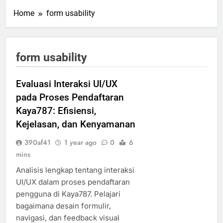
Home
form usability
form usability
Evaluasi Interaksi UI/UX
pada Proses Pendaftaran
Kaya787: Efisiensi,
Kejelasan, dan Kenyamanan
390af41
1 year ago
0
6
mins
Analisis lengkap tentang interaksi
UI/UX dalam proses pendaftaran
pengguna di Kaya787. Pelajari
bagaimana desain formulir,
navigasi, dan feedback visual