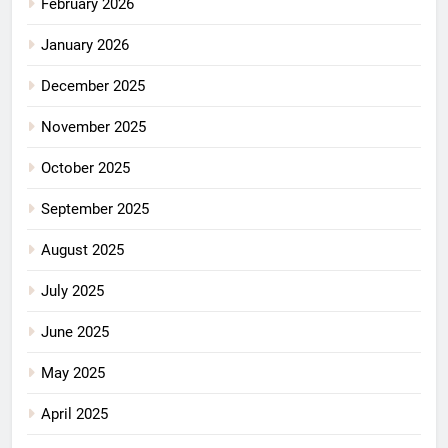
February 2026
January 2026
December 2025
November 2025
October 2025
September 2025
August 2025
July 2025
June 2025
May 2025
April 2025