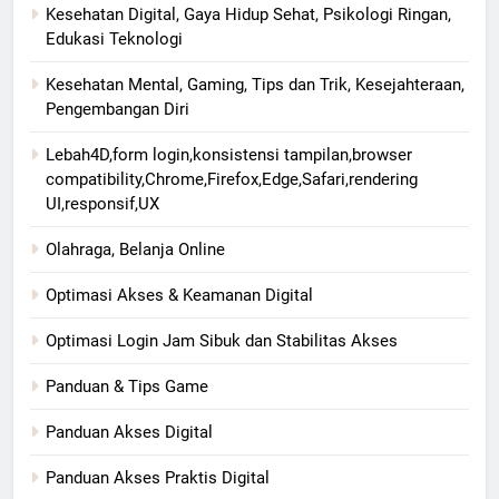
Kesehatan Digital, Gaya Hidup Sehat, Psikologi Ringan,
Edukasi Teknologi
Kesehatan Mental, Gaming, Tips dan Trik, Kesejahteraan,
Pengembangan Diri
Lebah4D,form login,konsistensi tampilan,browser
compatibility,Chrome,Firefox,Edge,Safari,rendering
UI,responsif,UX
Olahraga, Belanja Online
Optimasi Akses & Keamanan Digital
Optimasi Login Jam Sibuk dan Stabilitas Akses
Panduan & Tips Game
Panduan Akses Digital
Panduan Akses Praktis Digital